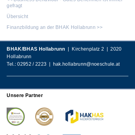
gefragt
Übersicht
Finanzbildung an der BHAK Hollabrunn >>
BHAK/BHAS Hollabrunn
| Kirchenplatz 2 | 2020
Hollabrunn
Tel.:
02952 / 2223
|
hak.hollabrunn@noeschule.at
Unsere Partner