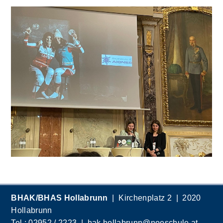
BHAK/BHAS Hollabrunn
| Kirchenplatz 2 | 2020
Hollabrunn
Tel.:
02952 / 2223
|
hak.hollabrunn@noeschule.at