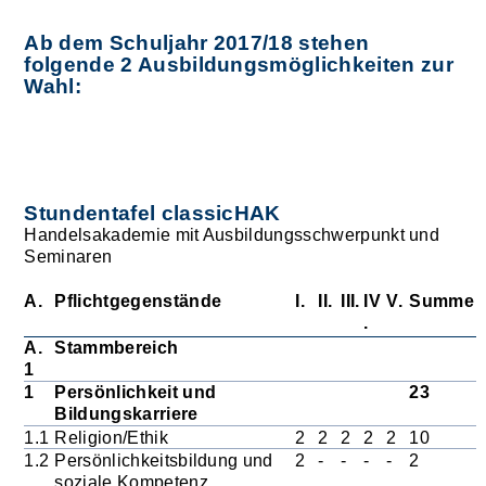
Ab dem Schuljahr 2017/18 stehen
folgende 2 Ausbildungsmöglichkeiten zur
Wahl:
Stundentafel classicHAK
Handelsakademie mit Ausbildungsschwerpunkt und
Seminaren
A.
Pflichtgegenstände
I.
II.
III.
IV
V.
Summe
.
A.
Stammbereich
1
1
Persönlichkeit und
23
Bildungskarriere
1.1
Religion/Ethik
2
2
2
2
2
10
1.2
Persönlichkeitsbildung und
2
-
-
-
-
2
soziale Kompetenz