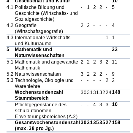
4
Gesellschaft und Kultur
10
4.1
Politische Bildung und
-
1
2
2
-
5
Geschichte (Wirtschafts- und
Sozialgeschichte)
4.2
Geografie
2
2
-
-
-
4
(Wirtschaftsgeografie)
4.3
Internationale Wirtschafts-
-
-
-
-
1
1
und Kulturräume
5
Mathematik und
22
Naturwissenschaften
5.1
Mathematik und angewandte
2
2
2
3
2
11
Mathematik
5.2
Naturwissenschaften
3
2
2
2
-
9
5.3
Technologie, Ökologie und
-
-
-
-
2
2
Warenlehre
Wochenstundenzahl
148
30
31
31
32
24
Stammbereich
10
Pflichtgegenstände des
-
-
4
3
3
schulautonomen
Erweiterungsbereiches (A.2)
Gesamtwochenstundenzahl
30
31
35
35
27
158
(max. 38 pro Jg.)