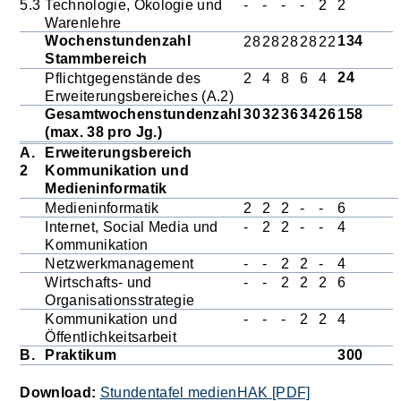
5.3
Technologie, Ökologie und
-
-
-
-
2
2
Warenlehre
Wochenstundenzahl
134
28
28
28
28
22
Stammbereich
24
Pflichtgegenstände des
2
4
8
6
4
Erweiterungsbereiches (A.2)
Gesamtwochenstundenzahl
30
32
36
34
26
158
(max. 38 pro Jg.)
A.
Erweiterungsbereich
2
Kommunikation und
Medieninformatik
Medieninformatik
2
2
2
-
-
6
Internet, Social Media und
-
2
2
-
-
4
Kommunikation
Netzwerkmanagement
-
-
2
2
-
4
Wirtschafts- und
-
-
2
2
2
6
Organisationsstrategie
Kommunikation und
-
-
-
2
2
4
Öffentlichkeitsarbeit
B.
Praktikum
300
Download:
Stundentafel medienHAK [PDF]