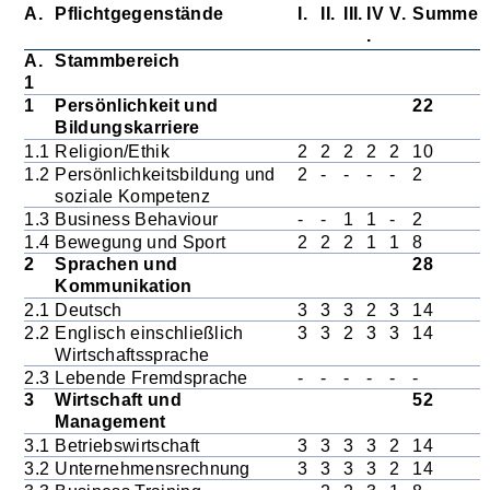
A.
Pflichtgegenstände
I.
II.
III.
IV
V.
Summe
.
A.
Stammbereich
1
1
Persönlichkeit und
22
Bildungskarriere
1.1
Religion/Ethik
2
2
2
2
2
10
1.2
Persönlichkeitsbildung und
2
-
-
-
-
2
soziale Kompetenz
1.3
Business Behaviour
-
-
1
1
-
2
1.4
Bewegung und Sport
2
2
2
1
1
8
2
Sprachen und
28
Kommunikation
2.1
Deutsch
3
3
3
2
3
14
2.2
Englisch einschließlich
3
3
2
3
3
14
Wirtschaftssprache
2.3
Lebende Fremdsprache
-
-
-
-
-
-
3
Wirtschaft und
52
Management
3.1
Betriebswirtschaft
3
3
3
3
2
14
3.2
Unternehmensrechnung
3
3
3
3
2
14