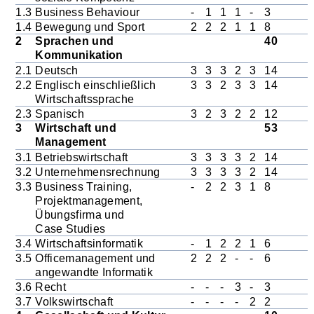
1.3
Business Behaviour
-
1
1
1
-
3
1.4
Bewegung und Sport
2
2
2
1
1
8
2
Sprachen und
40
Kommunikation
2.1
Deutsch
3
3
3
2
3
14
2.2
Englisch einschließlich
3
3
2
3
3
14
Wirtschaftssprache
2.3
Spanisch
3
2
3
2
2
12
3
Wirtschaft und
53
Management
3.1
Betriebswirtschaft
3
3
3
3
2
14
3.2
Unternehmensrechnung
3
3
3
3
2
14
3.3
Business Training,
-
2
2
3
1
8
Projektmanagement,
Übungsfirma und
Case Studies
3.4
Wirtschaftsinformatik
-
1
2
2
1
6
3.5
Officemanagement und
2
2
2
-
-
6
angewandte Informatik
3.6
Recht
-
-
-
3
-
3
3.7
Volkswirtschaft
-
-
-
-
2
2