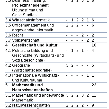
3.3
Business Training,
-
2
2
3
1
8
Projektmanagement,
Übungsfirma und
Case Studies
3.4
Wirtschaftsinformatik
-
1
2
2
1
6
3.5
Officemanagement und
2
2
2
-
-
6
angewandte Informatik
3.6
Recht
-
-
-
2
-
2
3.7
Volkswirtschaft
-
-
-
-
2
2
4
Gesellschaft und Kultur
10
4.1
Politische Bildung und
-
1
2
1
-
4
Geschichte (Wirtschafts- und
Sozialgeschichte)
4.2
Geografie
3
2
-
-
-
5
(Wirtschaftsgeografie)
4.3
Internationale Wirtschafts-
-
-
-
-
1
1
und Kulturräume
5
Mathematik und
22
Naturwissenschaften
5.1
Mathematik und angewandte
3
2
2
3
2
11
Mathematik
5.2
Naturwissenschaften
2
2
2
2
-
9