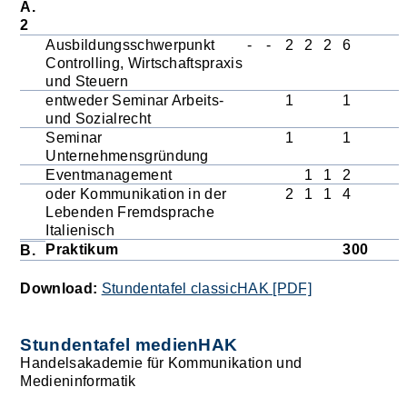
A.
2
Ausbildungsschwerpunkt
-
-
2
2
2
6
Controlling, Wirtschaftspraxis
und Steuern
entweder Seminar Arbeits-
1
1
und Sozialrecht
Seminar
1
1
Unternehmensgründung
Eventmanagement
1
1
2
oder Kommunikation in der
2
1
1
4
Lebenden Fremdsprache
Italienisch
Praktikum
300
B.
Download:
Stundentafel classicHAK [PDF]
Stundentafel medienHAK
Handelsakademie für Kommunikation und
Medieninformatik