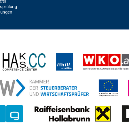
fel
sprüfung
gungen