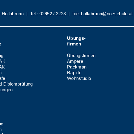
 Hollabrunn
|
Tel.:
02952 / 2223
|
hak.hollabrunn@noeschule.at
-
Übungs-
e
firmen
ng
Übungsfirmen
AK
Ampere
HAK
Packman
m
Rapido
fel
Wohnstudio
nd Diplomprüfung
gungen
-
ng
m