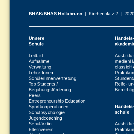
BHAK/BHAS Hollabrunn
| Kirchenplatz 2 | 2020
Unsere
Handels
Schule
akademi
Leitbild
Ausbildu
Aufnahme
medienH
Verwaltung
classic
LehrerInnen
Praktiku
SchülerInnenvertretung
Stundenta
Top Students /
Reife- u
Begabungsförderung
Berechti
Peers
Entrepreneurship Education
Handels
Sportkooperationen
schule
Schulpsychologie
Jugendcoaching
Schulärztin
Ausbildu
Elternverein
Praktiku