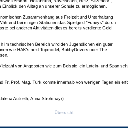
roßweikersdorf, Hollabrunn, Ravelsbach, Retz, Sitzendorf,
n Einblick den Alltag an unserer Schule zu ermöglichen.
konomischen Zusammenhang aus Freizeit und Unterhaltung
 Während bei einigen Stationen das Spielgeld "Foneys" durch
te bei anderen Aktivitäten dieses bereits verdiente Geld
uch im technischen Bereich wird den Jugendlichen ein guter
ationen wie HAK's next Topmodel, BobbyDrivers oder The
isen.
ielzahl von Angeboten wie zum Beispiel ein Latein- und Spanisc
d Fr. Prof. Mag. Türk konnte innerhalb von wenigen Tagen ein erfo
dalena Autrieth, Anna Strohmayr)
Übersicht