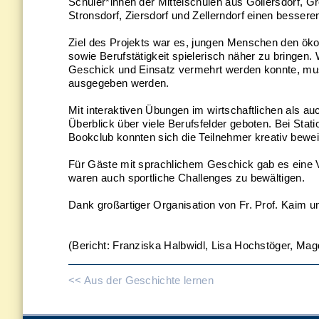
Schüler*innen der Mittelschulen aus Göllersdorf, G
Stronsdorf, Ziersdorf und Zellerndorf einen bessere
Ziel des Projekts war es, jungen Menschen den ö
sowie Berufstätigkeit spielerisch näher zu bringen.
Geschick und Einsatz vermehrt werden konnte, muss
ausgegeben werden.
Mit interaktiven Übungen im wirtschaftlichen als a
Überblick über viele Berufsfelder geboten. Bei St
Bookclub konnten sich die Teilnehmer kreativ bewe
Für Gäste mit sprachlichem Geschick gab es eine V
waren auch sportliche Challenges zu bewältigen.
Dank großartiger Organisation von Fr. Prof. Kaim un
(Bericht: Franziska Halbwidl, Lisa Hochstöger, Mag
<< Aus der Geschichte lernen