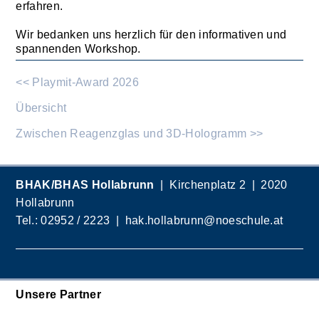
erfahren.
Wir bedanken uns herzlich für den informativen und
spannenden Workshop.
<< Playmit-Award 2026
Übersicht
Zwischen Reagenzglas und 3D-Hologramm >>
BHAK/BHAS Hollabrunn
| Kirchenplatz 2 | 2020
Hollabrunn
Tel.:
02952 / 2223
|
hak.hollabrunn@noeschule.at
Unsere Partner