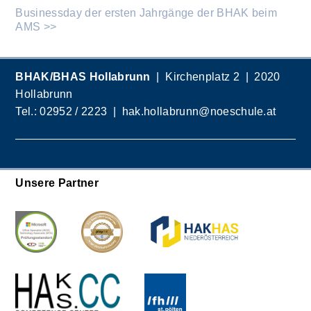
Businessday der ersten Jahrgänge der BHAK beim
AMS >>
BHAK/BHAS Hollabrunn
| Kirchenplatz 2 | 2020
Hollabrunn
Tel.:
02952 / 2223
|
hak.hollabrunn@noeschule.at
Unsere Partner