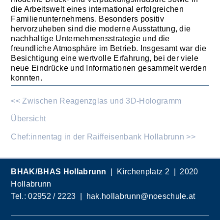
die Arbeitswelt eines international erfolgreichen
Familienunternehmens. Besonders positiv
hervorzuheben sind die moderne Ausstattung, die
nachhaltige Unternehmensstrategie und die
freundliche Atmosphäre im Betrieb. Insgesamt war die
Besichtigung eine wertvolle Erfahrung, bei der viele
neue Eindrücke und Informationen gesammelt werden
konnten.
<< Zwischen Reagenzglas und 3D-Hologramm
Übersicht
Chef:innentag in der Raiffeisenbank Hollabrunn >>
BHAK/BHAS Hollabrunn
| Kirchenplatz 2 | 2020
Hollabrunn
Tel.:
02952 / 2223
|
hak.hollabrunn@noeschule.at