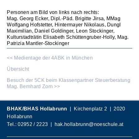
Personen am Bild von links nach rechts:
Mag. Georg Ecker, Dipl.-Päd. Brigitte Jirsa, MMag
Wolfgang Hofstetter, Hintermayer Nikolaus, Dungl
Maximilian, Daniel Goldinger, Leon Stockinger,
Kulturstadträtin Elisabeth Schüttengruber-Holly, Mag.
Patrizia Mantler-Stockinger
<< Medientage der 4ABK in München
Übersicht
Besuch der 5CK beim Klassenpartner Steuerberatung
Mag. Bernhard Zorn >>
BHAK/BHAS Hollabrunn
| Kirchenplatz 2 | 2020
Hollabrunn
Tel.:
02952 / 2223
|
hak.hollabrunn@noeschule.at