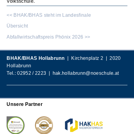
Volksschule.
<< BHAK/BHAS steht im Landesfinale
Übersicht
Abfallwirtschaftspreis Phönix 2026 >>
BHAK/BHAS Hollabrunn
| Kirchenplatz 2 | 2020
Hollabrunn
Tel.:
02952 / 2223
|
hak.hollabrunn@noeschule.at
Unsere Partner