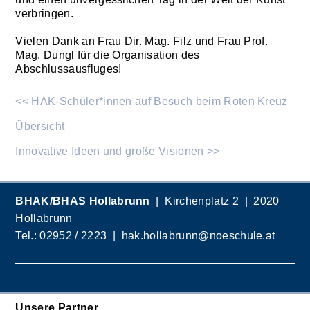
verbringen.
Vielen Dank an Frau Dir. Mag. Filz und Frau Prof.
Mag. Dungl für die Organisation des
Abschlussausfluges!
<< HAK-Schüler*innen auf Besuch beim Roten Kreuz
Übersicht
Innovative Ideen und große Visionen >>
BHAK/BHAS Hollabrunn
| Kirchenplatz 2 | 2020
Hollabrunn
Tel.:
02952 / 2223
|
hak.hollabrunn@noeschule.at
Unsere Partner