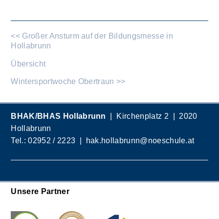
<< Großer Ansturm auf der Bildungsmesse in
Hollabrunn
Übersicht
Wintersportwoche Obertraun >>
BHAK/BHAS Hollabrunn
| Kirchenplatz 2 | 2020
Hollabrunn
Tel.:
02952 / 2223
|
hak.hollabrunn@noeschule.at
Unsere Partner