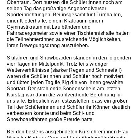
Obertraun. Dort nutzten die Schüler:innen noch am
selben Tag das großartige Angebot diverser
Sporteinrichtungen. Bei insgesamt fünf Turnhallen,
einer Kletterhalle, einem Kraftraum, einem
Gymnastikraum mit Laufbändern und
Fahrradergometer sowie einer Tischtennishalle hatten
die Teilnehmer:innen ausreichende Möglichkeiten,
ihren Bewegungsdrang auszuleben.
Skifahren und Snowboarden standen in den folgenden
vier Tagen im Mittelpunkt. Trotz teils widriger
Wetterverhältnisse (starker Regen und Schneefall)
waren die Schülerinnen und Schüler hoch motiviert
und übten jeden Tag fleißig die von ihnen gewählte
Sportart. Der strahlende Sonnenschein am letzten
Kurstag war dann die wohlverdiente Belohnung für
uns alle. Erfreulich war festzustellen, dass ein großer
Teil der Schülerinnen und Schüler ihr Können deutlich
verbessern konnte und beim Schi- und
Snowboardfahren große Freude hatte.
Bei den bestens ausgebildeten Kurslehrer:innen Frau
Magister Barbara Grim und Frau Studienrätin Brigitte