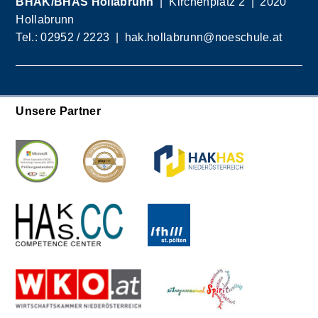
BHAK/BHAS Hollabrunn
| Kirchenplatz 2 | 2020
Hollabrunn
Tel.:
02952 / 2223
|
hak.hollabrunn@noeschule.at
Unsere Partner