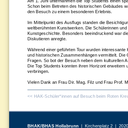
Am 1. Juni unternahmen die Top Students einen span
Schon beim Betreten des historischen Gebäudes wa
den Besuch zu einem besonderen Erlebnis.
Im Mittelpunkt des Ausflugs standen die Besichtig
weltberühmten Kunstwerken. Die Schülerinnen und S
Kunstgeschichte. Besonders beeindruckend war die
Diskutieren anregte.
Während einer geführten Tour wurden interessante
und historischen Zusammenhängen vermittelt. Die Gr
Fragen. So bot der Besuch neben dem kulturellen 
Die Top Students konnten ihren Horizont erweitern 
verbringen.
Vielen Dank an Frau Dir. Mag. Filz und Frau Prof. 
<< HAK-Schüler*innen auf Besuch beim Roten Kre
BHAK/BHAS Hollabrunn
| Kirchenplatz 2 | 2020