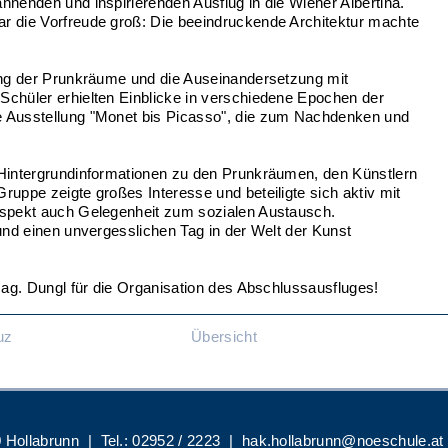
nenden und inspirierenden Ausflug in die Wiener Albertina.
r die Vorfreude groß: Die beeindruckende Architektur machte
ung der Prunkräume und die Auseinandersetzung mit
chüler erhielten Einblicke in verschiedene Epochen der
 Ausstellung "Monet bis Picasso", die zum Nachdenken und
 Hintergrundinformationen zu den Prunkräumen, den Künstlern
uppe zeigte großes Interesse und beteiligte sich aktiv mit
Aspekt auch Gelegenheit zum sozialen Austausch.
und einen unvergesslichen Tag in der Welt der Kunst
Mag. Dungl für die Organisation des Abschlussausfluges!
uz
Übersicht
 Hollabrunn
|
Tel.:
02952 / 2223
|
hak.hollabrunn@noeschule.at