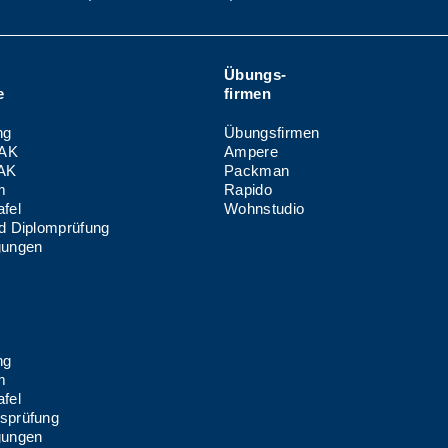
-
Übungs-
e
firmen
ng
Übungsfirmen
AK
Ampere
HAK
Packman
m
Rapido
fel
Wohnstudio
nd Diplomprüfung
gungen
-
ng
m
fel
sprüfung
gungen