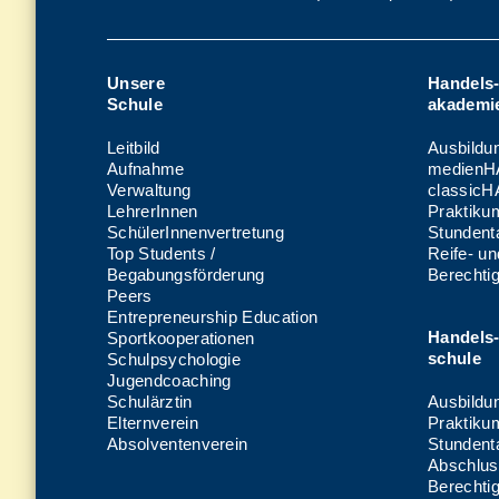
Unsere
Handels
Schule
akademi
Leitbild
Ausbildu
Aufnahme
medienH
Verwaltung
classic
LehrerInnen
Praktiku
SchülerInnenvertretung
Stundenta
Top Students /
Reife- u
Begabungsförderung
Berechti
Peers
Entrepreneurship Education
Handels
Sportkooperationen
schule
Schulpsychologie
Jugendcoaching
Schulärztin
Ausbildu
Elternverein
Praktiku
Absolventenverein
Stundenta
Abschlus
Berechti